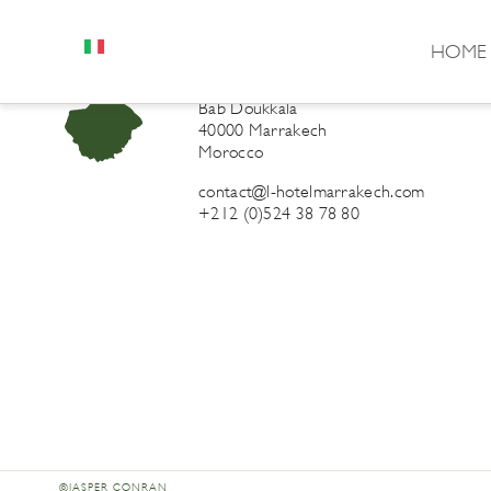
HOME
L’Hôtel Marrakech
41 Derb Sidi Lahcen ou Ali
Bab Doukkala
40000 Marrakech
Morocco
contact@l-hotelmarrakech.com
+212 (0)524 38 78 80
©JASPER CONRAN