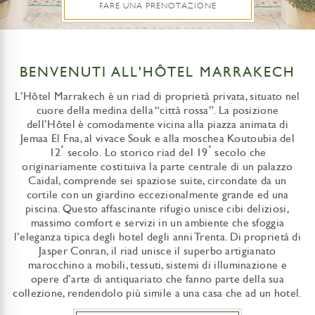
FARE UNA PRENOTAZIONE
BENVENUTI ALL'HÔTEL MARRAKECH
L’Hôtel Marrakech è un riad di proprietà privata, situato nel
cuore della medina della “città rossa”. La posizione
dell’Hôtel è comodamente vicina alla piazza animata di
Jemaa El Fna, al vivace Souk e alla moschea Koutoubia del
°
°
12
secolo. Lo storico riad del 19
secolo che
originariamente costituiva la parte centrale di un palazzo
Caidal, comprende sei spaziose suite, circondate da un
cortile con un giardino eccezionalmente grande ed una
piscina. Questo affascinante rifugio unisce cibi deliziosi,
massimo comfort e servizi in un ambiente che sfoggia
l’eleganza tipica degli hotel degli anni Trenta. Di proprietà di
Jasper Conran, il riad unisce il superbo artigianato
marocchino a mobili, tessuti, sistemi di illuminazione e
opere d’arte di antiquariato che fanno parte della sua
collezione, rendendolo più simile a una casa che ad un hotel.